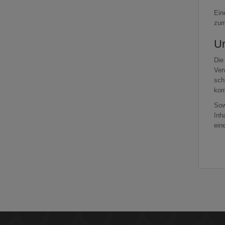
Ein
zum
Ur
Die
Ver
sch
kom
Sow
Inh
ein