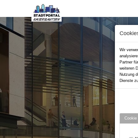
Cookie
Wir verwen
analysier
Partner fü
weiteren D
Nutzung d
Dienste zu
Cookie 