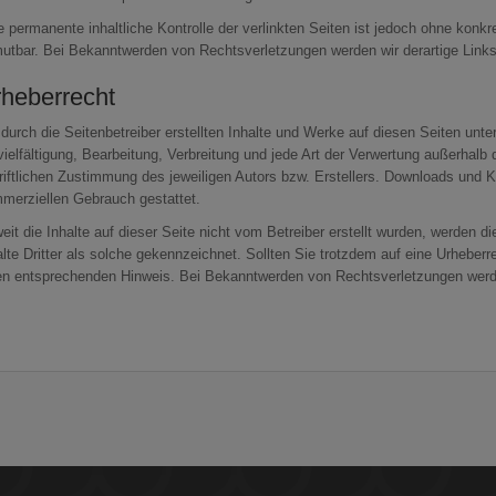
e permanente inhaltliche Kontrolle der verlinkten Seiten ist jedoch ohne konk
utbar. Bei Bekanntwerden von Rechtsverletzungen werden wir derartige Link
heberrecht
 durch die Seitenbetreiber erstellten Inhalte und Werke auf diesen Seiten unt
vielfältigung, Bearbeitung, Verbreitung und jede Art der Verwertung außerhal
riftlichen Zustimmung des jeweiligen Autors bzw. Erstellers. Downloads und Kop
merziellen Gebrauch gestattet.
eit die Inhalte auf dieser Seite nicht vom Betreiber erstellt wurden, werden d
alte Dritter als solche gekennzeichnet. Sollten Sie trotzdem auf eine Urhebe
en entsprechenden Hinweis. Bei Bekanntwerden von Rechtsverletzungen werde