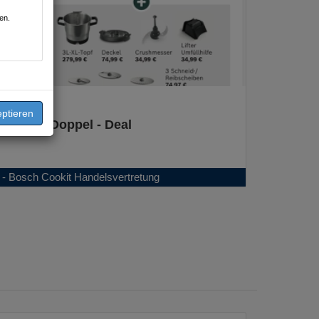
en.
 Mega - Doppel - Deal
 - Bosch Cookit Handelsvertretung