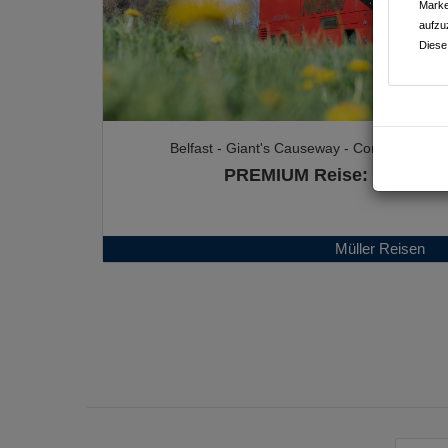
Marke
aufzu
Diese
Belfast - Giant's Causeway - Connemara - Cl
PREMIUM Reise: Irland & 
Müller Reisen