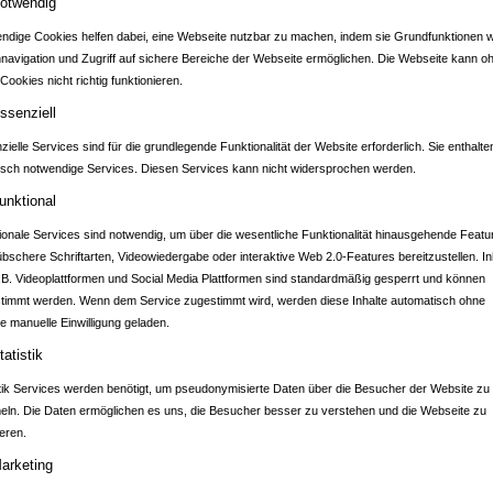
otwendig
ndige Cookies helfen dabei, eine Webseite nutzbar zu machen, indem sie Grundfunktionen w
nnavigation und Zugriff auf sichere Bereiche der Webseite ermöglichen. Die Webseite kann o
Cookies nicht richtig funktionieren.
PORTAL KAISERSL
ssenziell
ielle Services sind für die grundlegende Funktionalität der Website erforderlich. Sie enthalte
isch notwendige Services. Diesen Services kann nicht widersprochen werden.
unktional
ionale Services sind notwendig, um über die wesentliche Funktionalität hinausgehende Featu
übschere Schriftarten, Videowiedergabe oder interaktive Web 2.0-Features bereitzustellen. In
.B. Videoplattformen und Social Media Plattformen sind standardmäßig gesperrt und können
ANGEBOTE AUS DER REGION
timmt werden. Wenn dem Service zugestimmt wird, werden diese Inhalte automatisch ohne
Hier können Sie sparen!
e manuelle Einwilligung geladen.
tatistik
stik Services werden benötigt, um pseudonymisierte Daten über die Besucher der Website zu
ln. Die Daten ermöglichen es uns, die Besucher besser zu verstehen und die Webseite zu
eren.
arketing