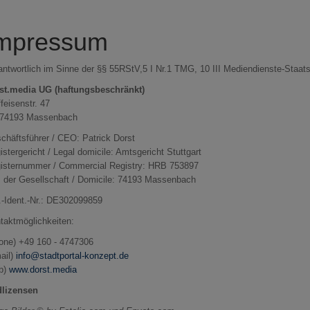
mpressum
antwortlich im Sinne der §§ 55RStV,5 I Nr.1 TMG, 10 III Mediendienste-Staats
st.media UG (haftungsbeschränkt)
feisenstr. 47
 74193 Massenbach
chäftsführer / CEO: Patrick Dorst
istergericht / Legal domicile: Amtsgericht Stuttgart
isternummer / Commercial Registry: HRB 753897
z der Gesellschaft / Domicile: 74193 Massenbach
.-Ident.-Nr.: DE302099859
taktmöglichkeiten:
one) +49 160 - 4747306
ail)
info@stadtportal-konzept.de
b)
www.dorst.media
dlizensen