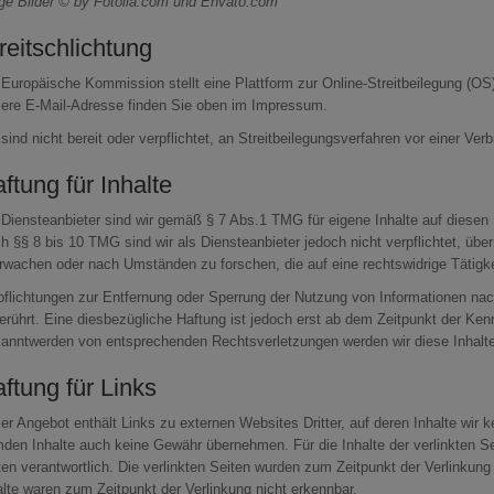
ige Bilder © by Fotolia.com und Envato.com
reitschlichtung
 Europäische Kommission stellt eine Plattform zur Online-Streitbeilegung (OS)
ere E-Mail-Adresse finden Sie oben im Impressum.
 sind nicht bereit oder verpflichtet, an Streitbeilegungsverfahren vor einer Ve
ftung für Inhalte
 Diensteanbieter sind wir gemäß § 7 Abs.1 TMG für eigene Inhalte auf diesen
h §§ 8 bis 10 TMG sind wir als Diensteanbieter jedoch nicht verpflichtet, übe
rwachen oder nach Umständen zu forschen, die auf eine rechtswidrige Tätigke
pflichtungen zur Entfernung oder Sperrung der Nutzung von Informationen na
erührt. Eine diesbezügliche Haftung ist jedoch erst ab dem Zeitpunkt der Ken
anntwerden von entsprechenden Rechtsverletzungen werden wir diese Inhalt
ftung für Links
er Angebot enthält Links zu externen Websites Dritter, auf deren Inhalte wir 
mden Inhalte auch keine Gewähr übernehmen. Für die Inhalte der verlinkten Seit
ten verantwortlich. Die verlinkten Seiten wurden zum Zeitpunkt der Verlinkun
alte waren zum Zeitpunkt der Verlinkung nicht erkennbar.