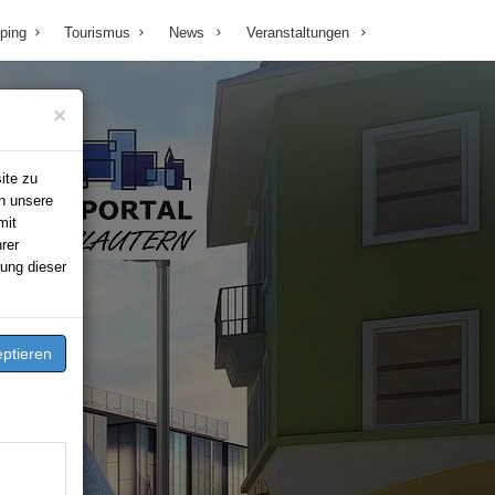
ping
Tourismus
News
Veranstaltungen
×
ite zu
n unsere
mit
rer
ung dieser