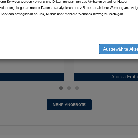
ting Services werden von uns und Dritten genutzt, um das Verhalten einzelner Nutzer
zeichnen, die gesammelten Daten zu analysieren und z.B. personalisierte Werbung anzuzeig
 Services ermöglichen es uns, Nutzer über mehrere Websites hinweg zu verfolgen.
iffs of Moher - Dublin
Nordirland
Unser
Andrea Erath
MEHR ANGEBOTE