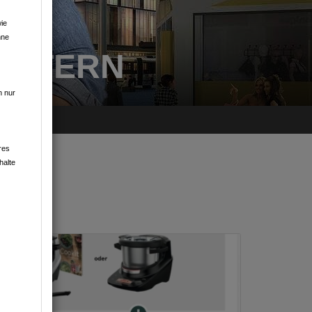
ie
hne
AUTERN
n nur
res
halte