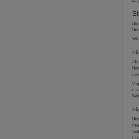
ein
St
Die
Uns
Wir
Ha
Als
Nac
übe
Ver
unb
Bek
Ha
Uns
fre
Sei
Inh