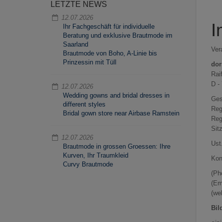
LETZTE NEWS
12.07.2026
I
Ihr Fachgeschäft für individuelle
Beratung und exklusive Brautmode im
Saarland
Ver
Brautmode von Boho, A-Linie bis
Prinzessin mit Tüll
dor
Raif
D -
12.07.2026
Wedding gowns and bridal dresses in
Ges
different styles
Reg
Bridal gown store near Airbase Ramstein
Reg
Sit
12.07.2026
Ust
Brautmode in grossen Groessen: Ihre
Kurven, Ihr Traumkleid
Kon
Curvy Brautmode
(Ph
(Em
(we
Bil