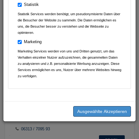
Statistik
Tchibo Filiale
Statistik Services werden benötigt, um pseudonymisierte Daten über
Fackelstraße 22
die Besucher der Website zu sammeln. Die Daten ermöglichen es
67655
Kaiserslautern
uns, die Besucher besser zu verstehen und die Webseite zu
Rheinland-Pfalz
optimieren.
Deutschland
Marketing
06313 / 437 92 06
Marketing Services werden von uns und Dritten genutzt, um das
PROFIL
Verhalten einzelner Nutzer aufzuzeichnen, die gesammelten Daten
zu analysieren und z.B. personalisierte Werbung anzuzeigen. Diese
Services ermöglichen es uns, Nutzer über mehrere Websites hinweg
zu verfolgen.
K & M Sports GmbH
Schneidmühlgasse 1
67655
Kaiserslautern
Rheinland-Pfalz
Deutschland
06313 / 7095 93