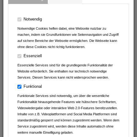
Notwendig
Notwendige Cookies helfen dabei, eine Webseite nutzbar zu
machen, indem sie Grundfunktionen wie Seitennavigation und Zugriff
auf sichere Bereiche der Webseite ermöglichen. Die Webseite kann
ohne diese Cookies nicht richtig funktionieren.
Essenziell
Friseursalon Top Haar
Essenzielle Services sind für die grundlegende Funktionalität der
Eisenbahnstraße 62
Website erforderlich. Sie enthalten nur technisch notwendige
67655
Kaiserslautern
Services. Diesen Services kann nicht widersprochen werden.
Rheinland-Pfalz
Funktional
Deutschland
Funktionale Services sind notwendig, um über die wesentliche
06318 / 9239 12
Funktionalität hinausgehende Features wie hübschere Schriftarten,
Videowiedergabe oder interaktive Web 2.0-Features bereitzustellen.
PROFIL
Inhalte von z.B. Videoplattformen und Social Media Plattformen sind
standardmäßig gesperrt und können zugestimmt werden. Wenn dem
Service zugestimmt wird, werden diese Inhalte automatisch ohne
weitere manuelle Einwilligung geladen.