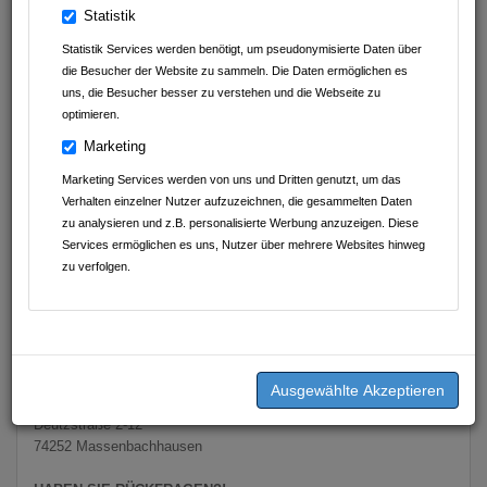
Mit einem attraktiven Reiseprogramm und modernen Reise- und
Statistik
Linienbussen gehört Müller Reisen zu den führenden
Reiseveranstaltern im Großraum Heilbronn. Wir planen und
Statistik Services werden benötigt, um pseudonymisierte Daten über
organisieren Bus- und Flugreisen mit Schwerpunkt Europa in Form
die Besucher der Website zu sammeln. Die Daten ermöglichen es
von Rund- und Studienreisen, Theater- und Festspielreisen,
uns, die Besucher besser zu verstehen und die Webseite zu
Wander- und Radreisen, Gruppen- und Vereinsausflügen. Unser
optimieren.
Unternehmen ist auf Expansion ausgerichtet. Zur Verstärkung
Marketing
unseres Teams suchen wir zum schnellstmöglichen Termin eine
Fachkraft als:
Marketing Services werden von uns und Dritten genutzt, um das
Verhalten einzelner Nutzer aufzuzeichnen, die gesammelten Daten
Wir sind ein engagiertes Team mit flachen Hierarchien und dem
zu analysieren und z.B. personalisierte Werbung anzuzeigen. Diese
gemeinsamen Ziel, Reiseträume zu verwirklichen. Damit wir die
Services ermöglichen es uns, Nutzer über mehrere Websites hinweg
„Freude am Reisen" immer mehr Gästen anbieten können, freuen
zu verfolgen.
wir uns auf Ihre Unterstützung.
SIE HABEN INTERESSE?
Dann freuen wir uns auf Ihre aussagekräftige Bewerbung an:
Müller Reisen Wilhelm Müller GmbH & Co. KG
- Geschäftsleitung -
Deutzstraße 2-12
74252 Massenbachhausen