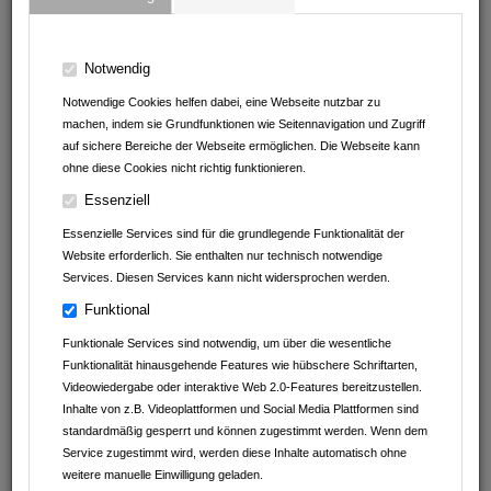
Klein Tortechnik Service
Notwendig
Notwendige Cookies helfen dabei, eine Webseite nutzbar zu
machen, indem sie Grundfunktionen wie Seitennavigation und Zugriff
auf sichere Bereiche der Webseite ermöglichen. Die Webseite kann
ohne diese Cookies nicht richtig funktionieren.
Essenziell
Essenzielle Services sind für die grundlegende Funktionalität der
Website erforderlich. Sie enthalten nur technisch notwendige
Services. Diesen Services kann nicht widersprochen werden.
Geschrieben am
08.05.2025
von
Müller Reisen
Funktional
Funktionale Services sind notwendig, um über die wesentliche
Funktionalität hinausgehende Features wie hübschere Schriftarten,
Vollzeit/Teilzeit mit FS Kl.
Videowiedergabe oder interaktive Web 2.0-Features bereitzustellen.
D/DE
Reisebusfahrer/in
Inhalte von z.B. Videoplattformen und Social Media Plattformen sind
standardmäßig gesperrt und können zugestimmt werden. Wenn dem
(m/w/d)
Service zugestimmt wird, werden diese Inhalte automatisch ohne
weitere manuelle Einwilligung geladen.